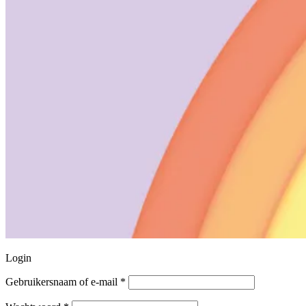
Login
Vereist
Gebruikersnaam of e-mail
*
Vereist