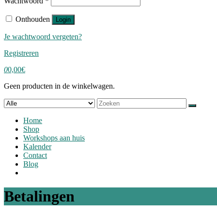
Wachtwoord
*
Onthouden
Login
Je wachtwoord vergeten?
Registreren
0
0,00
€
Geen producten in de winkelwagen.
Zoek
naar:
Home
Shop
Workshops aan huis
Kalender
Contact
Blog
Betalingen