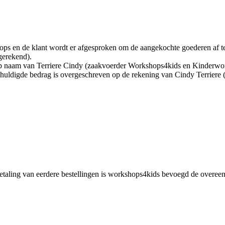
hops en de klant wordt er afgesproken om de aangekochte goederen af t
gerekend).
naam van Terriere Cindy (zaakvoerder Workshops4kids en Kinderworksh
schuldigde bedrag is overgeschreven op de rekening van Cindy Terrie
e betaling van eerdere bestellingen is workshops4kids bevoegd de overe