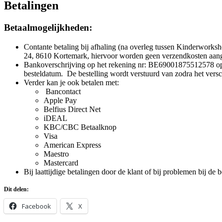
Betalingen
Betaalmogelijkheden:
Contante betaling bij afhaling (na overleg tussen Kinderworks
24, 8610 Kortemark, hiervoor worden geen verzendkosten aan
Bankoverschrijving op het rekening nr: BE69001875512578 op 
besteldatum. De bestelling wordt verstuurd van zodra het ver
Verder kan je ook betalen met:
Bancontact
Apple Pay
Belfius Direct Net
iDEAL
KBC/CBC Betaalknop
Visa
American Express
Maestro
Mastercard
Bij laattijdige betalingen door de klant of bij problemen bij d
Dit delen:
Facebook
X